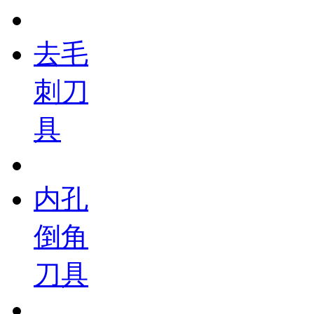
去毛
刺刀
具
内孔
倒角
刀具