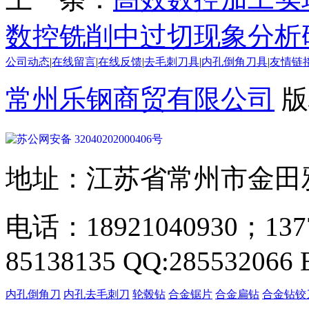
数控铣削中过切现象分析
公司动态
|
在线留言
|
在线反馈
|
去毛刺刀具
|
内孔倒角刀具
|
友情链
常州乐钢商贸有限公司
版
苏公网安备 32040202000406号
地址：江苏省常州市金田雅居
电话：18921040930；137
85138135 QQ:285532066 
内孔倒角刀
内孔去毛刺刀
轮毂钻
合金锯片
合金扁钻
合金钻铰